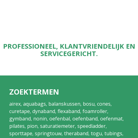
PROFESSIONEEL, KLANTVRIENDELIJK EN
SERVICEGERICHT.
ZOEKTERMEN
airex
aquabags
balanskussen
bosu
cones
,
,
,
,
,
curetape
dynaband
flexaband
foamroller
,
,
,
,
gymband
nonin
oefenbal
oefenband
oefenmat
,
,
,
,
,
pilates
pion
saturatiemeter
speedladder
,
,
,
,
sporttape
springtouw
theraband
togu
tubings
,
,
,
,
,