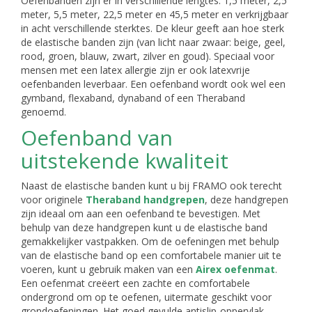
Oefenbanden zijn er in verschillende lengtes: 1,5 meter, 2,5
meter, 5,5 meter, 22,5 meter en 45,5 meter en verkrijgbaar
in acht verschillende sterktes. De kleur geeft aan hoe sterk
de elastische banden zijn (van licht naar zwaar: beige, geel,
rood, groen, blauw, zwart, zilver en goud). Speciaal voor
mensen met een latex allergie zijn er ook latexvrije
oefenbanden leverbaar. Een oefenband wordt ook wel een
gymband, flexaband, dynaband of een Theraband
genoemd.
Oefenband van
uitstekende kwaliteit
Naast de elastische banden kunt u bij FRAMO ook terecht
voor originele
Theraband handgrepen
, deze handgrepen
zijn ideaal om aan een oefenband te bevestigen. Met
behulp van deze handgrepen kunt u de elastische band
gemakkelijker vastpakken. Om de oefeningen met behulp
van de elastische band op een comfortabele manier uit te
voeren, kunt u gebruik maken van een
Airex oefenmat
.
Een oefenmat creëert een zachte en comfortabele
ondergrond om op te oefenen, uitermate geschikt voor
grondoefeningen. Het goed gevulde antislip-oppervlak