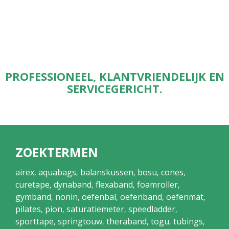
PROFESSIONEEL, KLANTVRIENDELIJK EN
SERVICEGERICHT.
ZOEKTERMEN
airex
aquabags
balanskussen
bosu
cones
,
,
,
,
,
curetape
dynaband
flexaband
foamroller
,
,
,
,
gymband
nonin
oefenbal
oefenband
oefenmat
,
,
,
,
,
pilates
pion
saturatiemeter
speedladder
,
,
,
,
sporttape
springtouw
theraband
togu
tubings
,
,
,
,
,