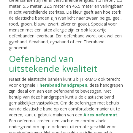
Oefenbanden zijn er in verschillende lengtes: 1,5 meter, 2,5
meter, 5,5 meter, 22,5 meter en 45,5 meter en verkrijgbaar
in acht verschillende sterktes. De kleur geeft aan hoe sterk
de elastische banden zijn (van licht naar zwaar: beige, geel,
rood, groen, blauw, zwart, zilver en goud). Speciaal voor
mensen met een latex allergie zijn er ook latexvrije
oefenbanden leverbaar. Een oefenband wordt ook wel een
gymband, flexaband, dynaband of een Theraband
genoemd.
Oefenband van
uitstekende kwaliteit
Naast de elastische banden kunt u bij FRAMO ook terecht
voor originele
Theraband handgrepen
, deze handgrepen
zijn ideaal om aan een oefenband te bevestigen. Met
behulp van deze handgrepen kunt u de elastische band
gemakkelijker vastpakken. Om de oefeningen met behulp
van de elastische band op een comfortabele manier uit te
voeren, kunt u gebruik maken van een
Airex oefenmat
.
Een oefenmat creëert een zachte en comfortabele
ondergrond om op te oefenen, uitermate geschikt voor
grondoefeningen. Het goed gevulde antislip-oppervlak